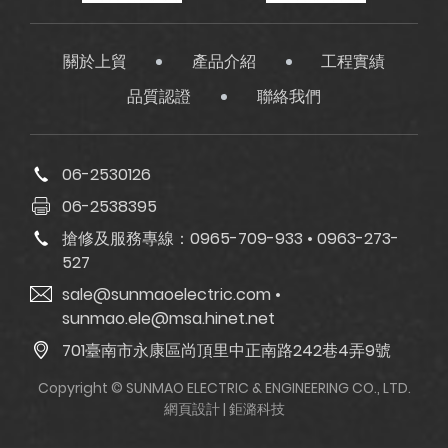
關於上貿
產品介紹
工程實績
品質認證
聯絡我們
06-2530126
06-2538395
搶修及服務專線：
0965-709-933
•
0963-273-
527
sale@sunmaoelectric.com
•
sunmao.ele@msa.hinet.net
701臺南市永康區尚頂里中正南路242巷4弄9號
Copyright © SUNMAO ELECTRIC & ENGINEERING CO., LTD.
網頁設計
| 鉅潞科技